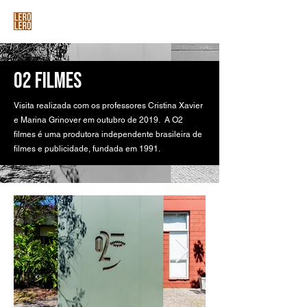
O2 FILMES
Visita realizada com os professores Cristina Xavier
e Marina Grinover em outubro de 2019. A O2
filmes é uma produtora independente brasileira de
filmes e publicidade, fundada em 1991.