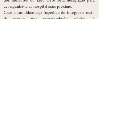
dos membros do Lero Lero será designado para
acompanhá-lo ao hospital mais próximo.
Caso o candidato seja impedido de integrar o resto
da viagem por recomendação médica, é
compreensível a permanência nos espaços do hotel
até o retorno a São Paulo.
O Coletivo Lero Lero não se responsabiliza pelos
incidentes que porventura ocorram no decorrer da
viagem. Posto isso, os gastos de transporte até o
hospital ou hotel e de despesas médicas é
integralmente encargo do aluno em questão.
O Coletivo Lero Lero não se responsabiliza por
ocorrências relativas à roubos, furtos ou perdas de
objetos pessoais. Contudo, diante de tais
desventuras, os membros do coletivo se dispoẽm a
fazer o possível para tratar do caso.
10. Do compromisso
Ao confirmar a vaga para a viagem, afirma-se também
o comprometimento do inscrito com o Coletivo Lero
Lero, os professores, os estabelecimentos que nos
receberão e os demais selecionados.
Espera-se engajamento nas atividades e cooperação