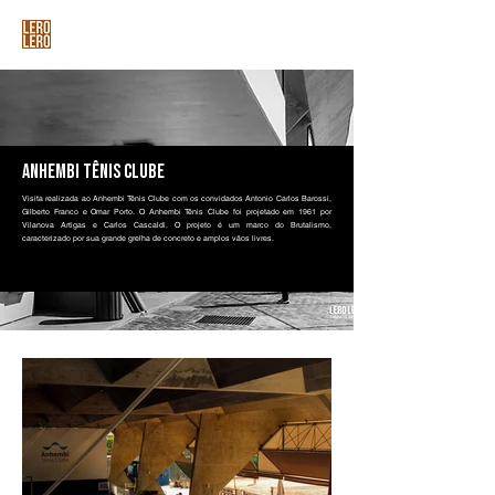
Anhembi Tênis Clube
Visita realizada ao Anhembi Tênis Clube com os convidados Antonio Carlos Barossi,
Gilberto Franco e Omar Porto. O Anhembi Tênis Clube foi projetado em 1961 por
Vilanova Artigas e Carlos Cascaldi. O projeto é um marco do Brutalismo,
caracterizado por sua grande grelha de concreto e amplos vãos livres.