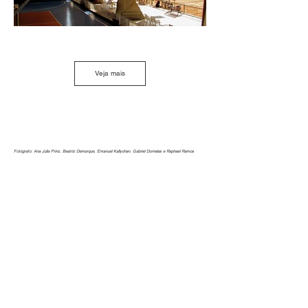
Veja mais
Fotógrafo: Ana Julia Prinz, Beatriz Demarque, Emanuel Kallyohan, Gabriel Dornelas e Raphael Ramos